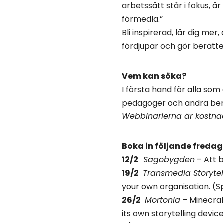
arbetssätt står i fokus, är
förmedla.”
Bli inspirerad, lär dig m
fördjupar och gör berättel
Vem kan söka?
I första hand för alla so
pedagoger och andra ber
Webbinarierna är kostnad
Boka in följande fredag
12/2
Sagobygden
– Att b
19/2
Transmedia Storyte
your own organisation. (S
26/2
Mortonia
– Minecraf
its own storytelling devic