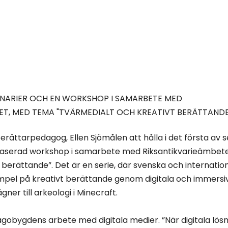
INARIER OCH EN WORKSHOP I SAMARBETE MED
ET, MED TEMA "TVÄRMEDIALT OCH KREATIVT BERÄTTANDE
rättarpedagog, Ellen Sjömålen att hålla i det första av s
aserad workshop i samarbete med Riksantikvarieämbet
 berättande”. Det är en serie, där svenska och internation
mpel på kreativt berättande genom digitala och immersi
er till arkeologi i Minecraft.
gobygdens arbete med digitala medier. ”När digitala lös