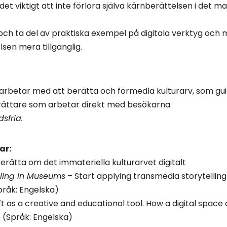
 det viktigt att inte förlora själva kärnberättelsen i det man
er, och ta del av praktiska exempel på digitala verktyg oc
sen mera tillgänglig.
m arbetar med att berätta och förmedla kulturarv, som gui
ättare som arbetar direkt med besökarna.
sfria.
ar:
erätta om det immateriella kulturarvet digitalt
lling in Museums
– Start applying transmedia storytelling
pråk: Engelska)
t as a creative and educational tool. How a digital spa
e (Språk: Engelska)