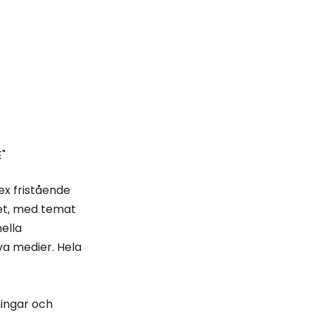
"
ex fristående
et, med temat
ella
va medier. Hela
ningar och