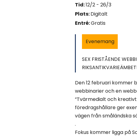
Tid:
12/2 - 26/3
Plats:
Digitalt
Entré:
Gratis
Evenemang
SEX FRISTÅENDE WEBB
RIKSANTIKVARIEÄMBET
Den 12 februari kommer be
webbinarier och en webb
”Tvärmedialt och kreativt
föredragshållare ger exe
vägen från småländska sägn
.
Fokus kommer ligga på Sa