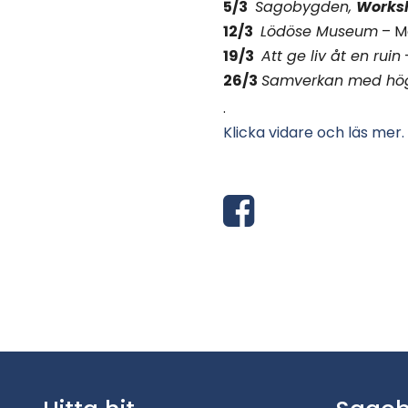
5/3
Sagobygden,
Works
12/3
Lödöse Museum
– Mo
19/3
Att ge liv åt en ruin
26/3
Samverkan med hög
.
Klicka vidare och läs mer.
D
e
l
a
v
i