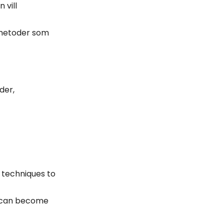
 vill
h metoder som
der,
 techniques to
ce can become