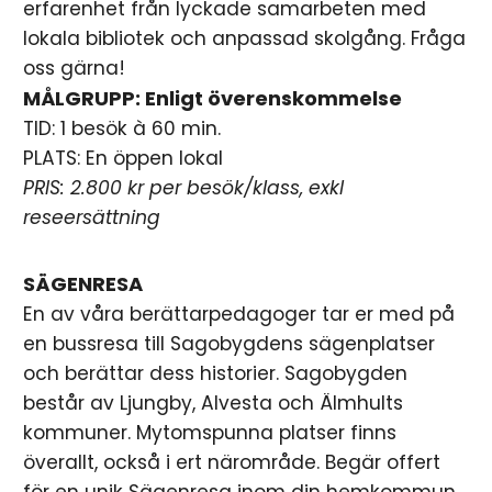
erfarenhet från lyckade samarbeten med
lokala bibliotek och anpassad skolgång. Fråga
oss gärna!
MÅLGRUPP: Enligt överenskommelse
TID: 1 besök à 60 min.
PLATS: En öppen lokal
PRIS: 2.800 kr per besök/klass, exkl
reseersättning
SÄGENRESA
En av våra berättarpedagoger tar er med på
en bussresa till Sagobygdens sägenplatser
och berättar dess historier. Sagobygden
består av Ljungby, Alvesta och Älmhults
kommuner. Mytomspunna platser finns
överallt, också i ert närområde. Begär offert
för en unik Sägenresa inom din hemkommun.