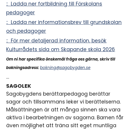
:: Ladda ner fortbildning till Förskolans
i
pedagoger
n
:: Ladda ner informationsbrev till grundskolan
n
och pedagoger
:: För mer detaljerad information, besök
e
Kulturrådets sida om Skapande skola 2026
h
Om ni har specifika önskemål fråga oss gärna, skriv till
å
bokningsadress:
bokning@sagobygden.se
…
l
SAGOLEK
l
Sagobygdens berättarpedagog berättar
sagor och tillsammans leker vi berättelserna.
e
Målsättningen är att många sinnen ska vara
t
aktiva i bearbetningen av sagorna. Barnen får
även möjlighet att träna sitt eget muntliga
: