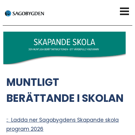
G
V
å
i
t
s
i
a
l
m
l
e
MUNTLIGT
h
n
u
BERÄTTANDE I SKOLAN
y
v
u
:: Ladda ner Sagobygdens Skapande skola
d
program 2026