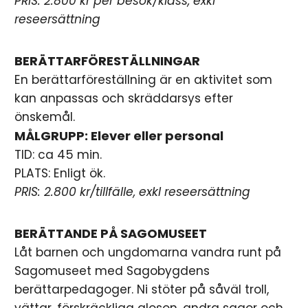
PRIS: 2.800 kr per besök/klass, exkl
reseersättning
BERÄTTARFÖRESTÄLLNINGAR
En berättarföreställning är en aktivitet som
kan anpassas och skräddarsys efter
önskemål.
MÅLGRUPP: Elever eller personal
TID: ca 45 min.
PLATS: Enligt ök.
PRIS: 2.800 kr/tillfälle, exkl reseersättning
BERÄTTANDE PÅ SAGOMUSEET
Låt barnen och ungdomarna vandra runt på
Sagomuseet med Sagobygdens
berättarpedagoger. Ni stöter på såväl troll,
vättar, förskräckliga gloson, andra sagor och