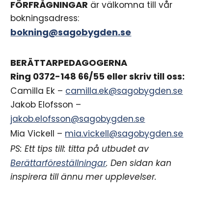
FÖRFRÅGNINGAR
är välkomna till vår
bokningsadress:
bokning@sagobygden.se
BERÄTTARPEDAGOGERNA
Ring 0372-148 66/55 eller skriv till oss:
Camilla Ek –
camilla.ek@sagobygden.se
Jakob Elofsson –
jakob.elofsson@sagobygden.se
Mia Vickell –
mia.vickell@sagobygden.se
PS: Ett tips till: titta på utbudet av
Berättarföreställningar
. Den sidan kan
inspirera till ännu mer upplevelser.