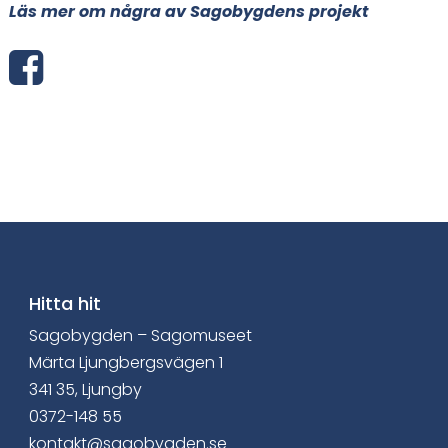
Läs mer om några av Sagobygdens projekt
S
h
a
r
e
v
i
Hitta hit
Sagobygden – Sagomuseet
a
Märta Ljungbergsvägen 1
F
341 35, Ljungby
0372-148 55
a
kontakt@sagobygden.se