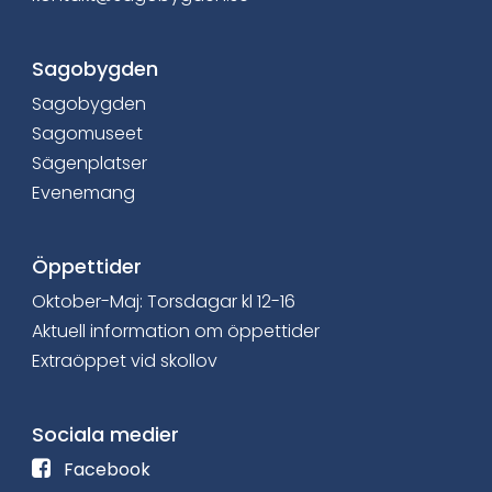
c
e
Sagobygden
Sagobygden
b
Sagomuseet
o
Sägenplatser
Evenemang
o
k
Öppettider
Oktober-Maj: Torsdagar kl 12-16
Aktuell information om öppettider
Extraöppet vid skollov
Sociala medier
F
Facebook