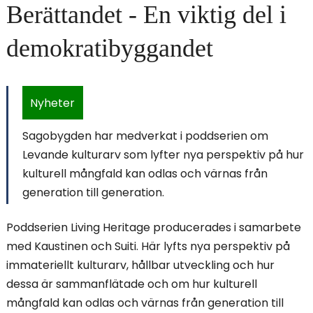
Berättandet - En viktig del i
i
n
demokratibyggandet
n
e
Nyheter
h
Sagobygden har medverkat i poddserien om
Levande kulturarv som lyfter nya perspektiv på hur
å
kulturell mångfald kan odlas och värnas från
l
generation till generation.
l
Poddserien Living Heritage producerades i samarbete
e
med Kaustinen och Suiti. Här lyfts nya perspektiv på
immateriellt kulturarv, hållbar utveckling och hur
t
dessa är sammanflätade och om hur kulturell
:
mångfald kan odlas och värnas från generation till