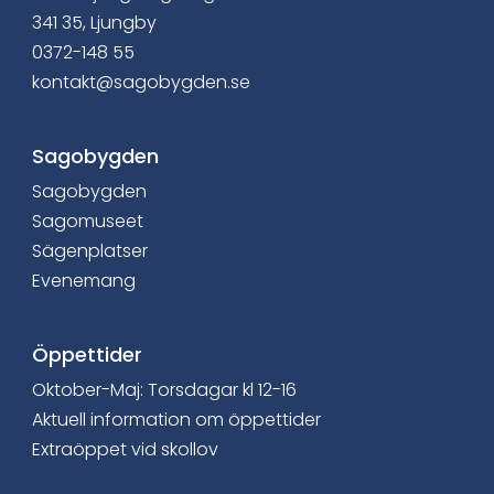
i
341 35, Ljungby
0372-148 55
n
kontakt@sagobygden.se
n
Sagobygden
e
Sagobygden
h
Sagomuseet
å
Sägenplatser
Evenemang
l
l
Öppettider
e
Oktober-Maj: Torsdagar kl 12-16
Aktuell information om öppettider
t
Extraöppet vid skollov
: