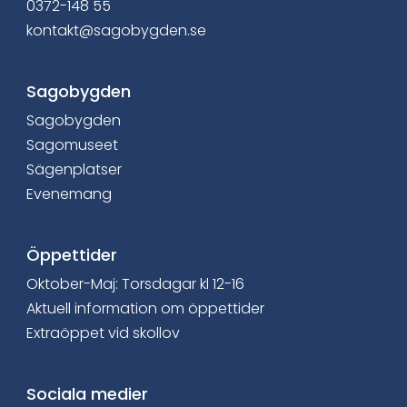
0372-148 55
i
kontakt@sagobygden.se
n
Sagobygden
n
Sagobygden
e
Sagomuseet
h
Sägenplatser
Evenemang
å
l
Öppettider
l
Oktober-Maj: Torsdagar kl 12-16
Aktuell information om öppettider
e
Extraöppet vid skollov
t
:
Sociala medier