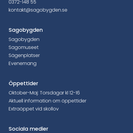
0372-148 55
i
kontakt@sagobygden.se
n
Sagobygden
n
Sagobygden
e
Sagomuseet
h
Sägenplatser
Evenemang
å
l
Öppettider
l
Oktober-Maj: Torsdagar kl 12-16
Aktuell information om öppettider
e
Extraöppet vid skollov
t
:
Sociala medier