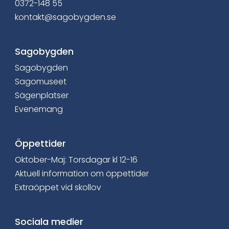
0372-148 55
i
kontakt@sagobygden.se
n
Sagobygden
n
Sagobygden
e
Sagomuseet
h
Sägenplatser
Evenemang
å
l
Öppettider
l
Oktober-Maj: Torsdagar kl 12-16
Aktuell information om öppettider
e
Extraöppet vid skollov
t
:
Sociala medier