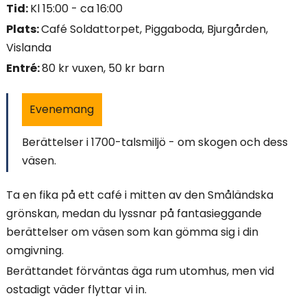
Tid:
Kl 15:00 - ca 16:00
i
Plats:
Café Soldattorpet, Piggaboda, Bjurgården,
n
Vislanda
Entré:
80 kr vuxen, 50 kr barn
n
e
Evenemang
h
Berättelser i 1700-talsmiljö - om skogen och dess
å
väsen.
l
Ta en fika på ett café i mitten av den Småländska
l
grönskan, medan du lyssnar på fantasieggande
berättelser om väsen som kan gömma sig i din
e
omgivning.
t
Berättandet förväntas äga rum utomhus, men vid
ostadigt väder flyttar vi in.
: