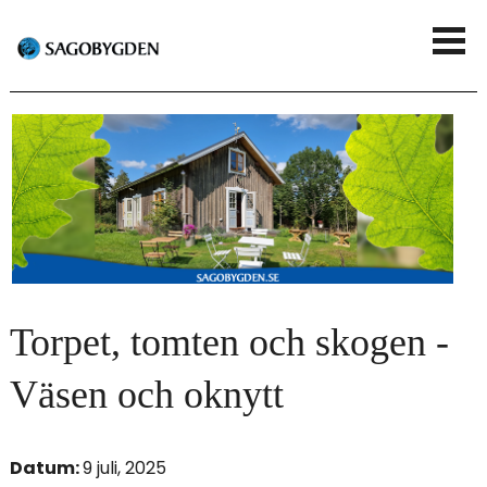
G
V
å
i
t
s
i
a
l
m
l
e
h
n
u
Torpet, tomten och skogen -
y
v
Väsen och oknytt
u
d
Datum:
9 juli, 2025