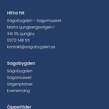
i
a
Hitta hit
Sagobygden – Sagomuseet
F
Märta Ljungbergsvägen 1
a
341 35, Ljungby
0372-148 55
c
kontakt@sagobygden.se
e
b
Sagobygden
Sagobygden
o
Sagomuseet
o
Sägenplatser
Evenemang
k
Öppettider