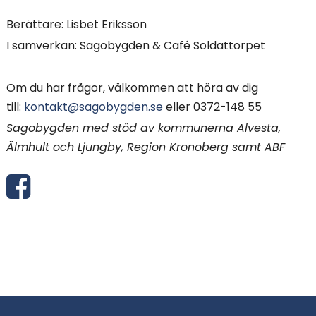
Berättare: Lisbet Eriksson
I samverkan: Sagobygden & Café Soldattorpet
Om du har frågor, välkommen att höra av dig
till:
kontakt@sagobygden.se
eller 0372-148 55
Sagobygden med stöd av kommunerna Alvesta,
Älmhult och Ljungby, Region Kronoberg samt ABF
D
e
l
a
v