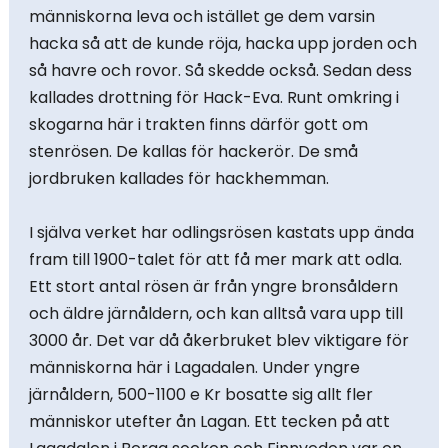
människorna leva och istället ge dem varsin
hacka så att de kunde röja, hacka upp jorden och
så havre och rovor. Så skedde också. Sedan dess
kallades drottning för Hack-Eva. Runt omkring i
skogarna här i trakten finns därför gott om
stenrösen. De kallas för hackerör. De små
jordbruken kallades för hackhemman.
I själva verket har odlingsrösen kastats upp ända
fram till 1900-talet för att få mer mark att odla.
Ett stort antal rösen är från yngre bronsåldern
och äldre järnåldern, och kan alltså vara upp till
3000 år. Det var då åkerbruket blev viktigare för
människorna här i Lagadalen. Under yngre
järnåldern, 500-1100 e Kr bosatte sig allt fler
människor utefter ån Lagan. Ett tecken på att