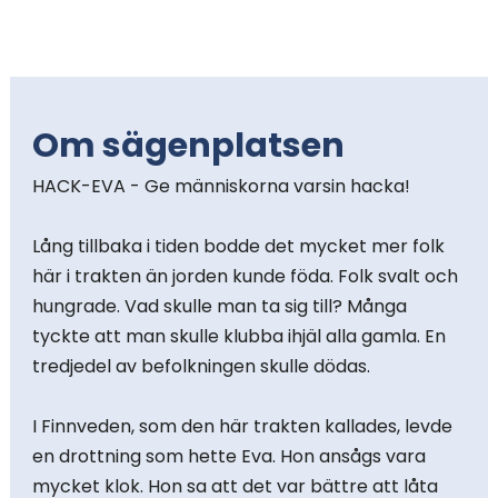
i
n
n
Om sägenplatsen
e
HACK-EVA - Ge människorna varsin hacka!
h
Lång tillbaka i tiden bodde det mycket mer folk
å
här i trakten än jorden kunde föda. Folk svalt och
l
hungrade. Vad skulle man ta sig till? Många
tyckte att man skulle klubba ihjäl alla gamla. En
l
tredjedel av befolkningen skulle dödas.
e
I Finnveden, som den här trakten kallades, levde
t
en drottning som hette Eva. Hon ansågs vara
:
mycket klok. Hon sa att det var bättre att låta