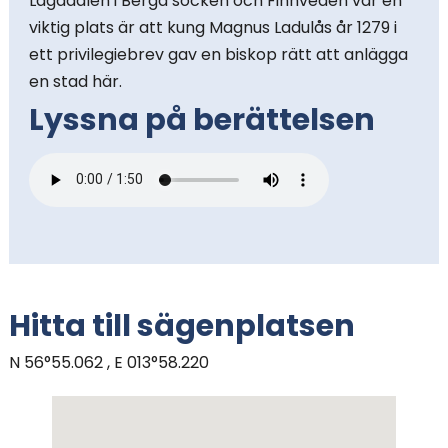
Lagadalen i Berga socken och Finnveden var en
viktig plats är att kung Magnus Ladulås år 1279 i
ett privilegiebrev gav en biskop rätt att anlägga
en stad här.
Lyssna på berättelsen
Hitta till sägenplatsen
N 56°55.062 , E 013°58.220