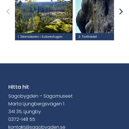
1. Skomakaren i Sutarestugan
2. Trollträdet
Hitta hit
Sagobygden – Sagomuseet
Märta Ljungbergsvägen 1
341 35, Ljungby
0372-148 55
kontakt@sagobygden.se