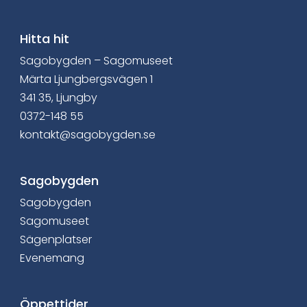
Hitta hit
Sagobygden – Sagomuseet
Märta Ljungbergsvägen 1
341 35, Ljungby
0372-148 55
kontakt@sagobygden.se
Sagobygden
Sagobygden
Sagomuseet
Sägenplatser
Evenemang
Öppettider