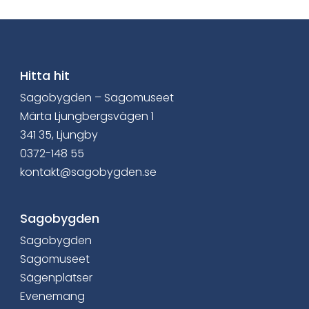
o
k
Hitta hit
Sagobygden – Sagomuseet
Märta Ljungbergsvägen 1
341 35, Ljungby
0372-148 55
kontakt@sagobygden.se
Sagobygden
Sagobygden
Sagomuseet
Sägenplatser
Evenemang