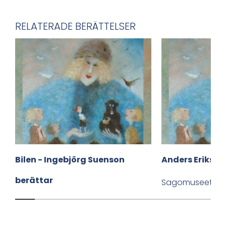
l
a
RELATERADE BERÄTTELSER
v
i
a
F
a
c
Bilen - Ingebjörg Suenson
Anders Eriksso
e
berättar
b
Sagomuseet
o
Sagomuseet