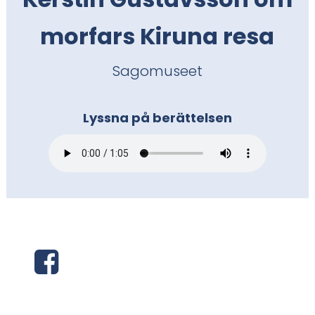
i
morfars Kiruna resa
n
Sagomuseet
n
e
Lyssna på berättelsen
h
å
l
l
e
D
t
e
: