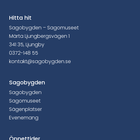
Hitta hit
Sagobygden – Sagomuseet
Märta Ljungbergsvägen 1
341 35, Ljungby
0372-148 55
kontakt@sagobygden.se
Sagobygden
Sagobygden
Sagomuseet
Sägenplatser
Evenemang
Öppettider