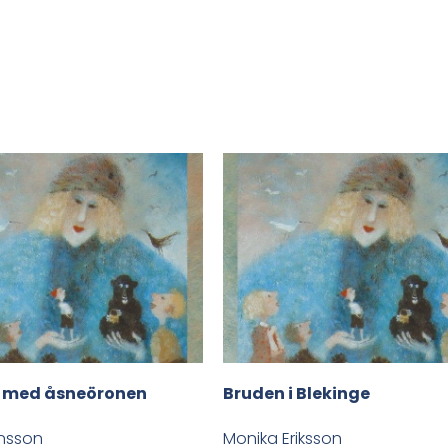
 med åsneöronen
Bruden i Blekinge
nsson
Monika Eriksson