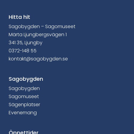
Hitta hit
Sagobygden – Sagomuseet
Märta Ljungbergsvägen 1
341 35, Ljungby
0372-148 55
kontakt@sagobygden.se
Sagobygden
Sagobygden
Sagomuseet
Sägenplatser
Evenemang
Öppettider