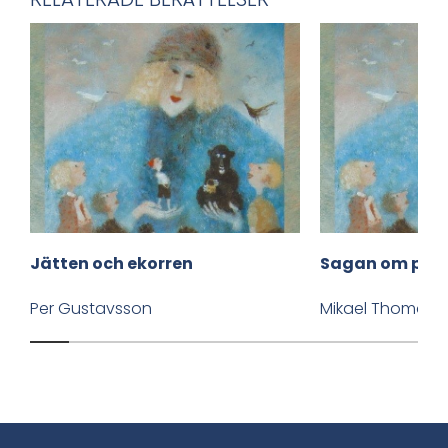
v
i
a
F
a
c
Jätten och ekorren
Sagan om pan
e
b
Per Gustavsson
Mikael Thomass
o
o
k