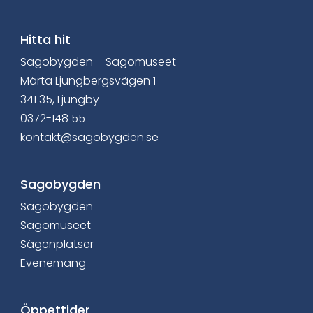
Hitta hit
Sagobygden – Sagomuseet
Märta Ljungbergsvägen 1
341 35, Ljungby
0372-148 55
kontakt@sagobygden.se
Sagobygden
Sagobygden
Sagomuseet
Sägenplatser
Evenemang
Öppettider