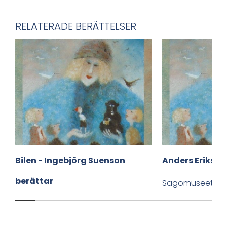
l
a
RELATERADE BERÄTTELSER
v
i
a
F
a
c
Bilen - Ingebjörg Suenson
Anders Eriksso
e
berättar
b
Sagomuseet
o
Sagomuseet