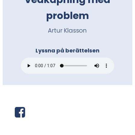
i
problem
n
Artur Klasson
n
e
Lyssna på berättelsen
h
å
l
l
e
D
t
e
: