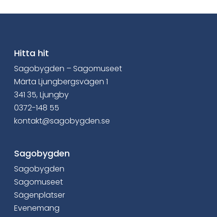
o
k
Hitta hit
Sagobygden – Sagomuseet
Märta Ljungbergsvägen 1
341 35, Ljungby
0372-148 55
kontakt@sagobygden.se
Sagobygden
Sagobygden
Sagomuseet
Sägenplatser
Evenemang