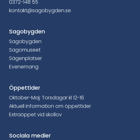
0372-148 55
i
kontakt@sagobygden.se
n
Sagobygden
n
Sagobygden
e
Sagomuseet
h
Sägenplatser
Evenemang
å
l
Öppettider
l
Oktober-Maj: Torsdagar kl 12-16
Aktuell information om öppettider
e
Extraöppet vid skollov
t
:
Sociala medier