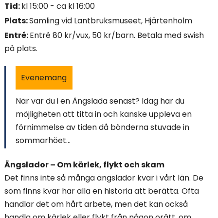
Tid:
kl 15:00 - ca kl 16:00
i
Plats:
Samling vid Lantbruksmuseet, Hjärtenholm
n
Entré:
Entré 80 kr/vux, 50 kr/barn. Betala med swish
på plats.
n
e
Evenemang
h
När var du i en Ängslada senast? Idag har du
å
möjligheten att titta in och kanske uppleva en
förnimmelse av tiden då bönderna stuvade in
l
sommarhöet...
l
Ängslador – Om kärlek, flykt och skam
e
Det finns inte så många ängslador kvar i vårt län. De
t
som finns kvar har alla en historia att berätta. Ofta
handlar det om hårt arbete, men det kan också
:
handla om kärlek eller flykt från någon orätt, om