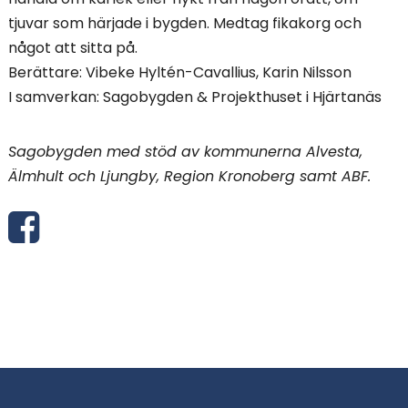
tjuvar som härjade i bygden. Medtag fikakorg och
något att sitta på.
Berättare: Vibeke Hyltén-Cavallius, Karin Nilsson
I samverkan: Sagobygden & Projekthuset i Hjärtanäs
Sagobygden med stöd av kommunerna Alvesta,
Älmhult och Ljungby, Region Kronoberg samt ABF.
D
e
l
a
v