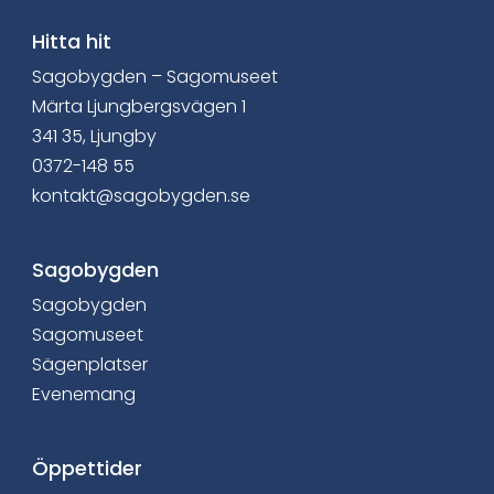
i
a
Hitta hit
Sagobygden – Sagomuseet
F
Märta Ljungbergsvägen 1
a
341 35, Ljungby
0372-148 55
c
kontakt@sagobygden.se
e
b
Sagobygden
Sagobygden
o
Sagomuseet
o
Sägenplatser
Evenemang
k
Öppettider