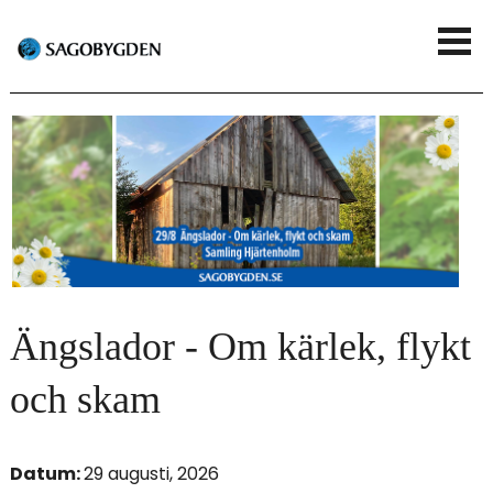
G
V
å
i
t
s
i
a
l
m
l
e
h
n
u
Ängslador - Om kärlek, flykt
y
v
och skam
u
d
Datum:
29 augusti, 2026