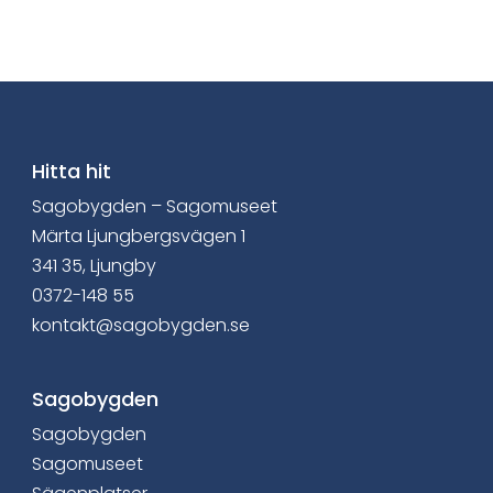
l
a
v
i
a
Hitta hit
Sagobygden – Sagomuseet
F
Märta Ljungbergsvägen 1
a
341 35, Ljungby
0372-148 55
c
kontakt@sagobygden.se
e
b
Sagobygden
Sagobygden
o
Sagomuseet