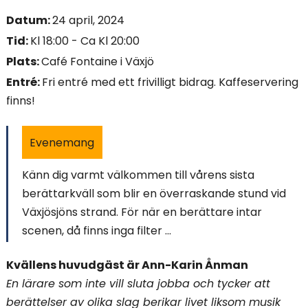
i
Datum:
24 april, 2024
Tid:
Kl 18:00 - Ca Kl 20:00
n
Plats:
Café Fontaine i Växjö
n
Entré:
Fri entré med ett frivilligt bidrag. Kaffeservering
e
finns!
h
Evenemang
å
Känn dig varmt välkommen till vårens sista
l
berättarkväll som blir en överraskande stund vid
l
Växjösjöns strand. För när en berättare intar
scenen, då finns inga filter ...
e
Kvällens huvudgäst är Ann-Karin Ånman
t
En lärare som inte vill sluta jobba och tycker att
:
berättelser av olika slag berikar livet liksom musik