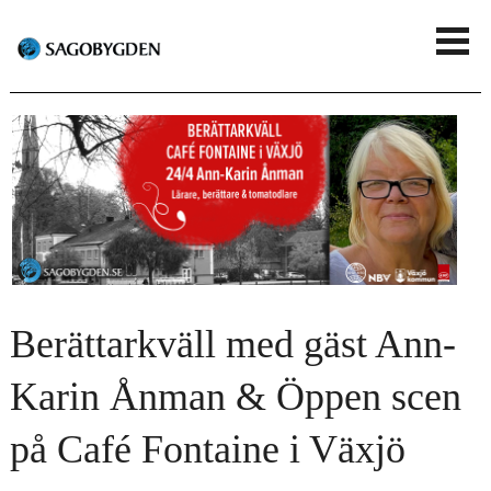
G
V
å
i
t
s
i
a
l
m
l
e
h
n
u
Berättarkväll med gäst Ann-
y
v
Karin Ånman & Öppen scen
u
på Café Fontaine i Växjö
d