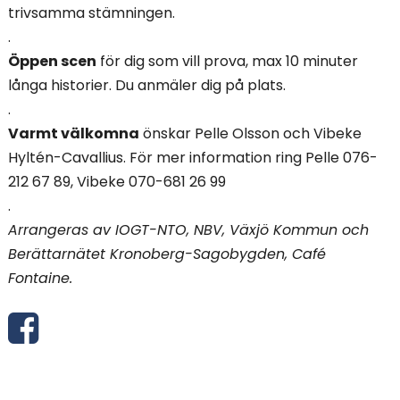
trivsamma stämningen.
.
Öppen scen
för dig som vill prova, max 10 minuter
långa historier. Du anmäler dig på plats.
.
Varmt välkomna
önskar Pelle Olsson och Vibeke
Hyltén-Cavallius. För mer information ring Pelle 076-
212 67 89, Vibeke 070-681 26 99
.
Arrangeras av IOGT-NTO, NBV, Växjö Kommun och
Berättarnätet Kronoberg-Sagobygden, Café
Fontaine.
D
e