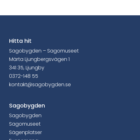
a
v
i
a
Hitta hit
Sagobygden – Sagomuseet
F
Märta Ljungbergsvägen 1
a
341 35, Ljungby
0372-148 55
c
kontakt@sagobygden.se
e
b
Sagobygden
Sagobygden
o
Sagomuseet
o
Sägenplatser