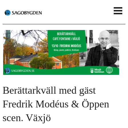
G
V
å
i
t
s
i
a
l
m
l
e
h
n
u
Berättarkväll med gäst
y
v
Fredrik Modéus & Öppen
u
scen. Växjö
d