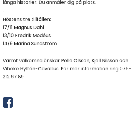
långa historier. Du anmäler dig på plats.
.
Höstens tre tillfällen:
17/11 Magnus Dahl
13/10 Fredrik Modéus
14/9 Marina Sundström
.
Varmt välkomna önskar Pelle Olsson, Kjell Nilsson och
Vibeke Hyltén-Cavallius. För mer information ring 076-
212 67 89
D
e
l