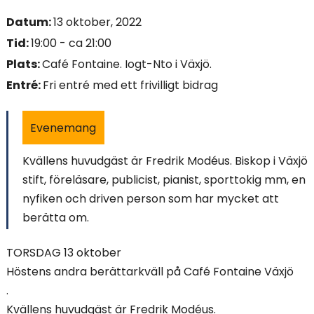
i
Datum:
13 oktober, 2022
n
Tid:
19:00 - ca 21:00
Plats:
Café Fontaine. Iogt-Nto i Växjö.
n
Entré:
Fri entré med ett frivilligt bidrag
e
Evenemang
h
å
Kvällens huvudgäst är Fredrik Modéus. Biskop i Växjö
stift, föreläsare, publicist, pianist, sporttokig mm, en
l
nyfiken och driven person som har mycket att
l
berätta om.
e
TORSDAG 13 oktober
Höstens andra berättarkväll på Café Fontaine Växjö
t
.
:
Kvällens huvudgäst är Fredrik Modéus.