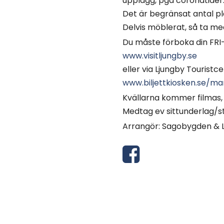
upplägg, pga coronatider
Det är begränsat antal p
Delvis möblerat, så ta me
Du måste förboka din FRI-b
www.visitljungby.se
eller via Ljungby Touristc
www.biljettkiosken.se/ma
Kvällarna kommer filmas
Medtag ev sittunderlag/st
Arrangör: Sagobygden &
D
e
l
a