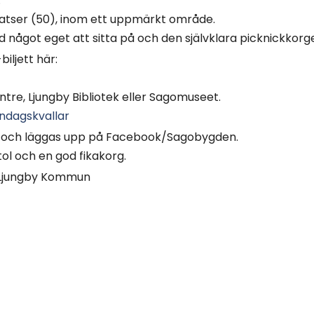
.
latser (50), inom ett uppmärkt område.
d något eget att sitta på och den självklara picknickkorg
iljett här:
entre, Ljungby Bibliotek eller Sagomuseet.
ndagskvallar
, och läggas upp på Facebook/Sagobygden.
ol och en god fikakorg.
 Ljungby Kommun