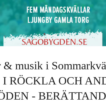
r & musik i Sommarkväl
 I RÖCKLA OCH AN
DEN - BERÄTTAND