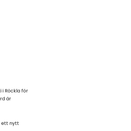
 i Röckla för
rd är
ett nytt