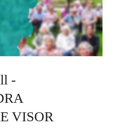
l -
DRA
E VISOR