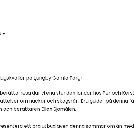
gby
dagskvällar på Ljungby Gamla Torg!
berättarresa där vi ena stunden landar hos Per och Kersti
rättelser om näckar och skogsrån. Era guider på denna fä
 och berättaren Ellen Sjömålen.
 presentera ett bra utbud även denna sommar om än med 