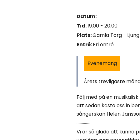
Datum:
Tid:
19:00 - 20:00
Plats:
Gamla Torg - Ljun
Entré:
Fri entré
Evenemang
Årets trevligaste mån
Följ med på en musikalisk 
att sedan kasta oss in be
sångerskan Helen Jansson
……………..
Vi är så glada att kunna