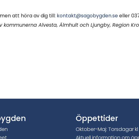
en att höra av dig till:
kontakt@sagobygden.se
eller 03
 kommunerna Alvesta, Älmhult och Ljungby, Region Kr
bygden
Öppettider
den
Oktober-Maj: Torsdagar kl 
eet
Aktuell information om öp