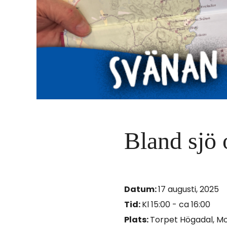
i
n
n
e
h
å
Bland sjö 
l
l
e
Datum:
17 augusti, 2025
t
Tid:
Kl 15:00 - ca 16:00
:
Plats:
Torpet Högadal, M