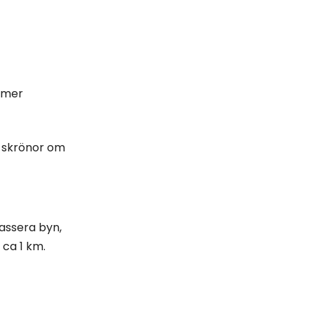
a mer
h skrönor om
assera byn,
 ca 1 km.