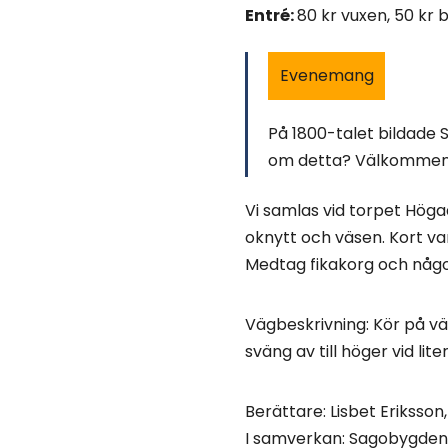
Entré:
80 kr vuxen, 50 kr 
Evenemang
På 1800-talet bildade S
om detta? Välkommen 
Vi samlas vid torpet Höga
oknytt och väsen. Kort va
Medtag fikakorg och något 
Vägbeskrivning: Kör på v
sväng av till höger vid lit
Berättare: Lisbet Eriksso
I samverkan: Sagobygde