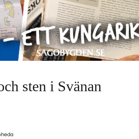
och sten i Svänan
oheda