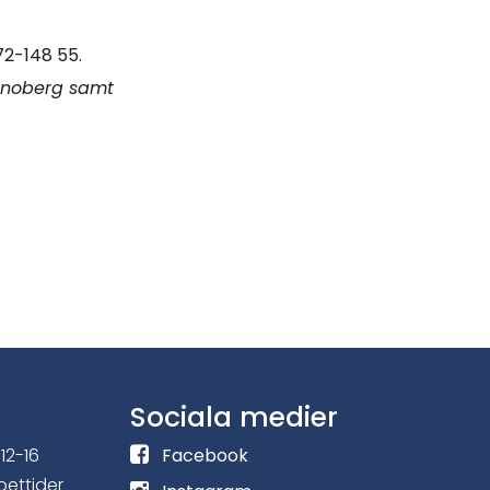
72-148 55.
onoberg samt
Sociala medier
F
12-16
Facebook
ö
pettider