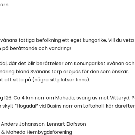
barn
vänans fattiga befolkning ett eget kungarike. Vill du vet
på berättande och vandring!
dal, där det blir berättelser om Konungariket Svänan oc
ndring bland Svänans torp erbjuds för den som önskar.
att sitta på (några sittplatser finns).
äg 126. Ca 4 km norr om Moheda, sväng av mot Vitteryd. P
en skylt ”Högadal” vid Busins norr om Loftahall, kör därefter
n, Anders Johansson, Lennart Elofsson
n & Moheda Hembygdsförening