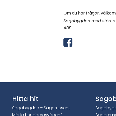
Om du har frågor, välkomm
Sagobygden med stöd av
ABF
D
e
l
a
v
i
Hitta hit
Sago
a
Sagobygden – Sagomuseet
Sagobyg
Märta Ljungbergsvägen 1
Sagomus