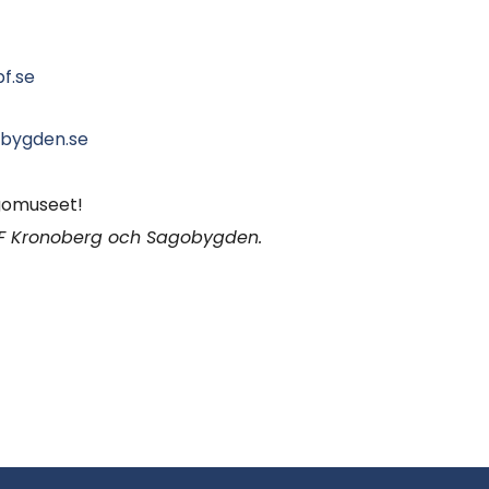
f.se
bygden.se
gomuseet!
BF Kronoberg och Sagobygden.