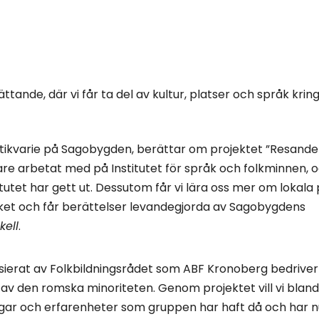
ttande, där vi får ta del av kultur, platser och språk krin
ntikvarie på Sagobygden, berättar om projektet ”Resande
gare arbetat med på Institutet för språk och folkminnen,
itutet har gett ut. Dessutom får vi lära oss mer om lokala
lket och får berättelser levandegjorda av Sagobygdens
kell
.
nsierat av Folkbildningsrådet som ABF Kronoberg bedrive
 av den romska minoriteten. Genom projektet vill vi blan
ngar och erfarenheter som gruppen har haft då och har n