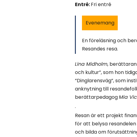
Entré:
Fri entré
Evenemang
En föreläsning och berä
Resandes resa.
Lina Midholm
, berättara
och kultur”, som hon tidi
”Dinglarensväg”, som inst
anknytning till resandefo
berättarpedagog
Mia Vic
.
Resan är ett projekt fina
för att belysa resandelen
och bilda om förutsättni