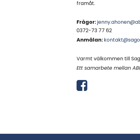
framåt.
Frågor:
jenny.ahonen@ab
0372-73 77 62
Anmälan:
kontakt@sago
Varmt välkommen till Sa
Ett samarbete mellan A
D
e
l
a
v