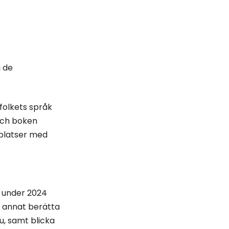
g de
folkets språk
 och boken
 platser med
r under 2024
d annat berätta
u, samt blicka