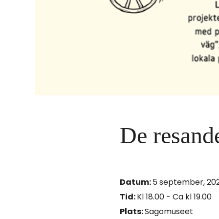
i
n
n
e
h
å
De resande
l
l
e
Datum:
5 september, 20
t
Tid:
Kl 18.00 - Ca kl 19.00
:
Plats:
Sagomuseet