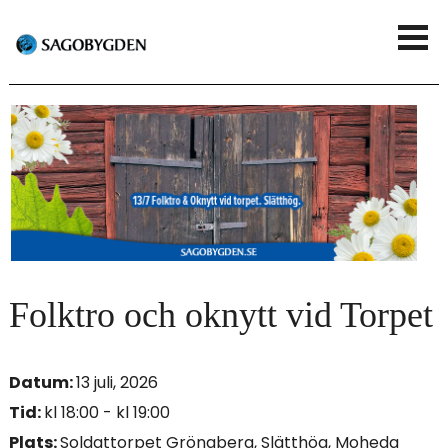
G
V
å
i
t
s
i
a
l
m
l
e
h
n
u
Folktro och oknytt vid Torpet
y
v
Datum:
13 juli, 2026
u
Tid:
kl 18:00 - kl 19:00
d
Plats:
Soldattorpet Grönaberg, Slätthög, Moheda