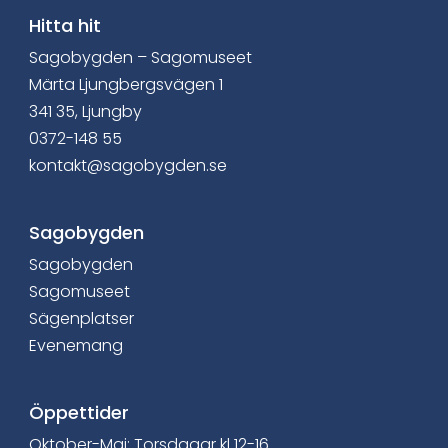
a
Hitta hit
Sagobygden – Sagomuseet
F
Märta Ljungbergsvägen 1
a
341 35, Ljungby
0372-148 55
c
kontakt@sagobygden.se
e
b
Sagobygden
Sagobygden
o
Sagomuseet
o
Sägenplatser
Evenemang
k
Öppettider
Oktober-Maj: Torsdagar kl 12-16