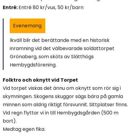
i
Entré:
Entré 80 kr/vux, 50 kr/barn
n
Evenemang
n
Ikväll blir det berättande med en historisk
e
inramning vid det välbevarade soldattorpet
h
Grönaberg, som sköts av Slätthögs
Hembygdsförening.
å
Folktro och oknytt vid Torpet
l
Vid torpet viskas det ännu om oknytt som rör sig i
l
skymningen. Skogens skuggor sägs bära på gamla
minnen som aldrig riktigt försvunnit. Sittplatser finns.
e
Vid regn flyttar vi in till Hembygdsgården (500 m
t
bort).
Medtag egen fika.
: