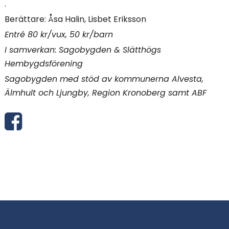
.
Berättare: Åsa Halin, Lisbet Eriksson
Entré 80 kr/vux, 50 kr/barn
I samverkan: Sagobygden & Slätthögs
Hembygdsförening
Sagobygden med stöd av kommunerna Alvesta,
Älmhult och Ljungby, Region Kronoberg samt ABF
D
e
l
a
v
i