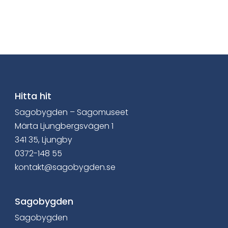
l
a
v
i
a
Hitta hit
Sagobygden – Sagomuseet
F
Märta Ljungbergsvägen 1
a
341 35, Ljungby
0372-148 55
c
kontakt@sagobygden.se
e
b
Sagobygden
Sagobygden
o