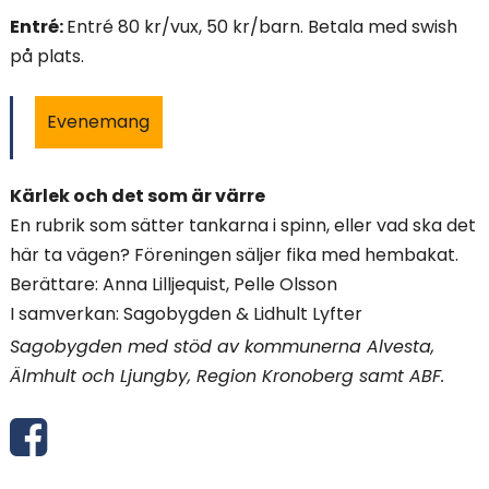
i
Entré:
Entré 80 kr/vux, 50 kr/barn. Betala med swish
på plats.
n
n
Evenemang
e
Kärlek och det som är värre
h
En rubrik som sätter tankarna i spinn, eller vad ska det
å
här ta vägen? Föreningen säljer fika med hembakat.
Berättare: Anna Lilljequist, Pelle Olsson
l
I samverkan: Sagobygden & Lidhult Lyfter
l
Sagobygden med stöd av kommunerna Alvesta,
Älmhult och Ljungby, Region Kronoberg samt ABF.
e
D
t
e
: