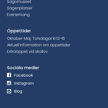
Sagomuseet
o
Sägenplatser
Evenemang
k
Öppettider
Oktober-Maj: Torsdagar kl 12-16
Aktuell information om öppettider
Extraöppet vid skollov
Sociala medier
F
Facebook
ö
F
Instagram
l
ö
L
Blog
j
l
ä
o
j
s