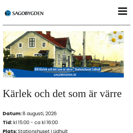
G
V
å
i
t
s
i
a
l
m
l
e
h
n
u
Kärlek och det som är värre
y
v
Datum:
8 augusti, 2026
u
Tid:
kl 15:00 - ca kl 16:00
d
Plats:
Stationshuset i Lidhult