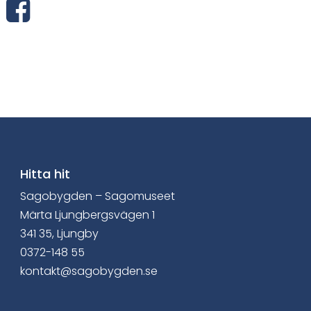
D
e
l
a
v
i
a
Hitta hit
Sagobygden – Sagomuseet
F
Märta Ljungbergsvägen 1
a
341 35, Ljungby
0372-148 55
c
kontakt@sagobygden.se
e