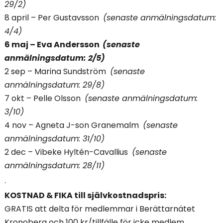
29/2)
8 april – Per Gustavsson
(senaste anmälningsdatum:
4/4)
6 maj – Eva Andersson
(senaste
anmälningsdatum: 2/5)
2 sep – Marina Sundström
(senaste
anmälningsdatum: 29/8)
7 okt – Pelle Olsson
(senaste anmälningsdatum:
3/10)
4 nov – Agneta J-son Granemalm
(senaste
anmälningsdatum: 31/10)
2 dec – Vibeke Hyltén-Cavallius
(senaste
anmälningsdatum: 28/11)
.
KOSTNAD & FIKA till självkostnadspris:
GRATIS att delta för medlemmar i Berättarnätet
Kronoberg och 100 kr/tillfälle för icke medlem.