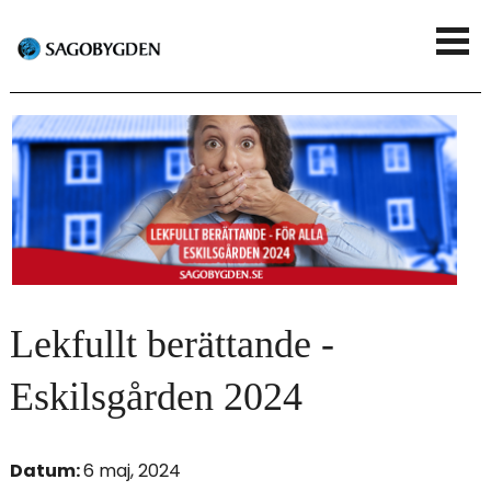
G
V
å
i
t
s
i
a
l
m
l
e
h
n
u
Lekfullt berättande -
y
v
Eskilsgården 2024
u
d
Datum:
6 maj, 2024