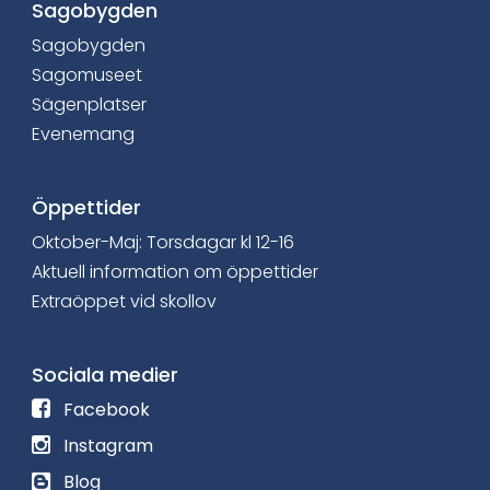
b
Sagobygden
Sagobygden
o
Sagomuseet
o
Sägenplatser
Evenemang
k
Öppettider
Oktober-Maj: Torsdagar kl 12-16
Aktuell information om öppettider
Extraöppet vid skollov
Sociala medier
F
Facebook
ö
F
Instagram
l
ö
L
Blog