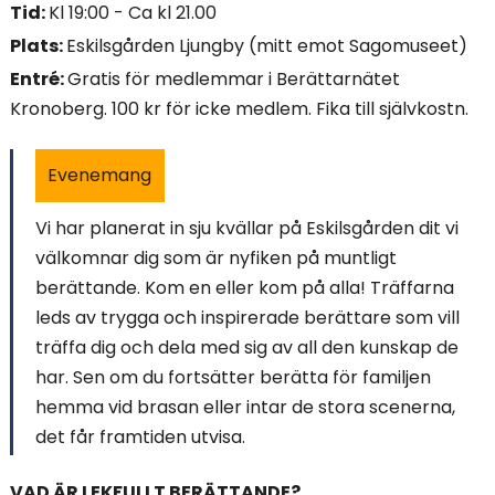
Tid:
Kl 19:00 - Ca kl 21.00
i
Plats:
Eskilsgården Ljungby (mitt emot Sagomuseet)
n
Entré:
Gratis för medlemmar i Berättarnätet
Kronoberg. 100 kr för icke medlem. Fika till självkostn.
n
e
Evenemang
h
Vi har planerat in sju kvällar på Eskilsgården dit vi
å
välkomnar dig som är nyfiken på muntligt
berättande. Kom en eller kom på alla! Träffarna
l
leds av trygga och inspirerade berättare som vill
l
träffa dig och dela med sig av all den kunskap de
har. Sen om du fortsätter berätta för familjen
e
hemma vid brasan eller intar de stora scenerna,
t
det får framtiden utvisa.
:
VAD ÄR LEKFULLT BERÄTTANDE?