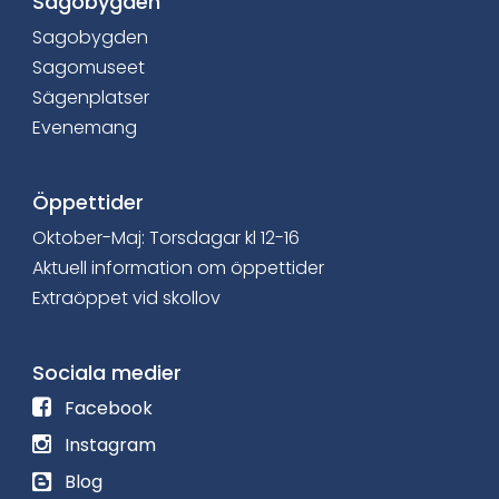
b
Sagobygden
Sagobygden
o
Sagomuseet
o
Sägenplatser
Evenemang
k
Öppettider
Oktober-Maj: Torsdagar kl 12-16
Aktuell information om öppettider
Extraöppet vid skollov
Sociala medier
F
Facebook
ö
F
Instagram
l
ö
L
Blog