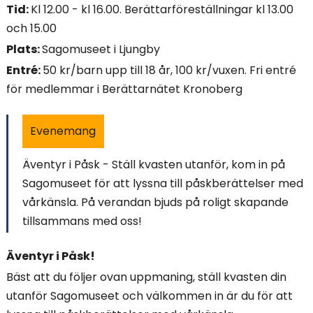
Tid:
Kl 12.00 - kl 16.00. Berättarföreställningar kl 13.00
i
och 15.00
n
Plats:
Sagomuseet i Ljungby
Entré:
50 kr/barn upp till 18 år, 100 kr/vuxen. Fri entré
n
för medlemmar i Berättarnätet Kronoberg
e
h
Evenemang
å
Äventyr i Påsk - Ställ kvasten utanför, kom in på
Sagomuseet för att lyssna till påskberättelser med
l
vårkänsla. På verandan bjuds på roligt skapande
l
tillsammans med oss!
e
Äventyr i Påsk!
t
Bäst att du följer ovan uppmaning, ställ kvasten din
utanför Sagomuseet och välkommen in är du för att
: