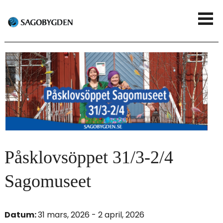
G
V
å
i
t
s
i
a
l
m
l
e
h
n
u
Påsklovsöppet 31/3-2/4
y
v
Sagomuseet
u
d
Datum:
31 mars, 2026 - 2 april, 2026