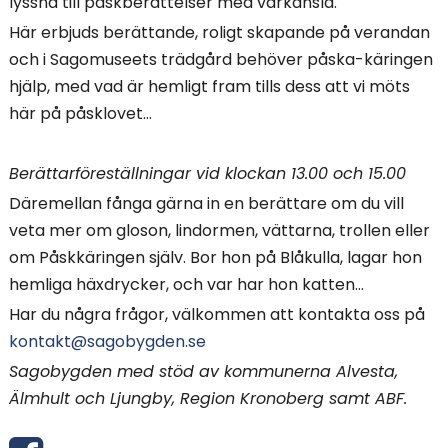
lyssna till påskberättelser med vårkänsla.
Här erbjuds berättande, roligt skapande på verandan
och i Sagomuseets trädgård behöver påska-käringen
hjälp, med vad är hemligt fram tills dess att vi möts
här på påsklovet…
Berättarföreställningar vid klockan 13.00 och 15.00
Däremellan fånga gärna in en berättare om du vill
veta mer om gloson, lindormen, vättarna, trollen eller
om Påskkäringen själv. Bor hon på Blåkulla, lagar hon
hemliga häxdrycker, och var har hon katten…
Har du några frågor, välkommen att kontakta oss på
kontakt@sagobygden.se
Sagobygden med stöd av kommunerna Alvesta,
Älmhult och Ljungby, Region Kronoberg samt ABF.