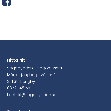
D
e
l
a
v
i
a
Hitta hit
Sagobygden – Sagomuseet
F
Märta Ljungbergsvägen 1
a
341 35, Ljungby
0372-148 55
c
kontakt@sagobygden.se
e