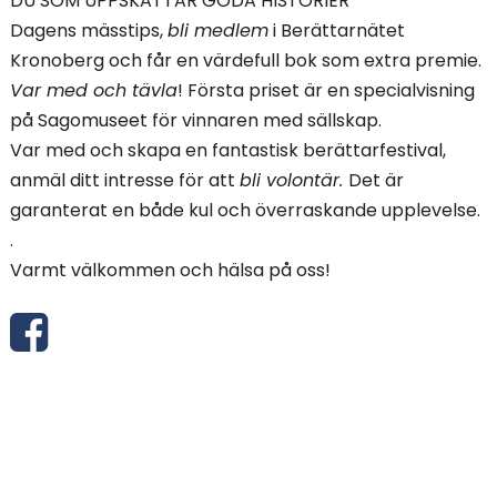
DU SOM UPPSKATTAR GODA HISTORIER
Dagens mässtips,
bli medlem
i Berättarnätet
Kronoberg och får en värdefull bok som extra premie.
Var med och tävla
! Första priset är en specialvisning
på Sagomuseet för vinnaren med sällskap.
Var med och skapa en fantastisk berättarfestival,
anmäl ditt intresse för att
bli volontär.
Det är
garanterat en både kul och överraskande upplevelse.
.
Varmt välkommen och hälsa på oss!
D
e
l
a