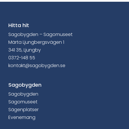
v
i
a
Hitta hit
Sagobygden – Sagomuseet
F
Märta Ljungbergsvägen 1
a
341 35, Ljungby
0372-148 55
c
kontakt@sagobygden.se
e
b
Sagobygden
Sagobygden
o
Sagomuseet
o
Sägenplatser
Evenemang
k