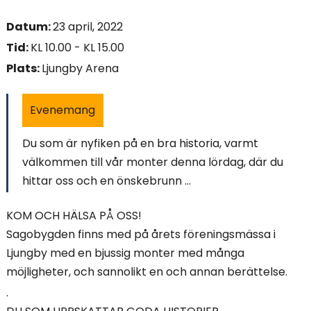
i
Datum:
23 april, 2022
n
Tid:
KL 10.00 - KL 15.00
Plats:
Ljungby Arena
n
e
Evenemang
h
Du som är nyfiken på en bra historia, varmt
å
välkommen till vår monter denna lördag, där du
hittar oss och en önskebrunn ...
l
l
KOM OCH HÄLSA PÅ OSS!
Sagobygden finns med på årets föreningsmässa i
e
Ljungby med en bjussig monter med många
t
möjligheter, och sannolikt en och annan berättelse.
.
: