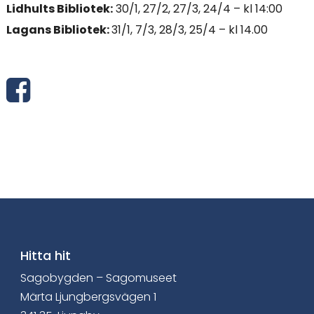
Lidhults Bibliotek:
30/1, 27/2, 27/3, 24/4
–
kl 14:00
Lagans Bibliotek:
31/1, 7/3, 28/3, 25/4 – kl 14.00
D
e
l
a
v
i
a
Hitta hit
Sagobygden – Sagomuseet
F
Märta Ljungbergsvägen 1