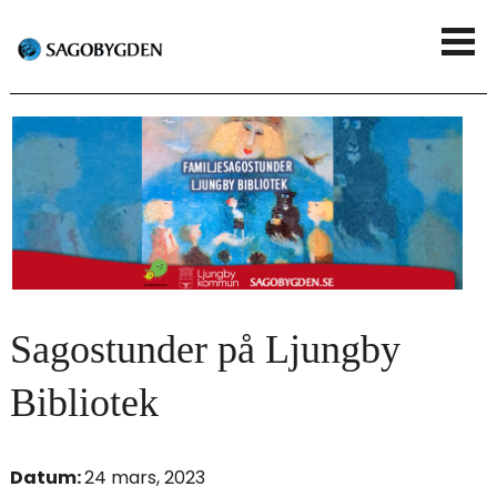
G
V
å
i
t
s
i
a
l
m
l
e
h
n
u
Sagostunder på Ljungby
y
v
Bibliotek
u
d
Datum:
24 mars, 2023