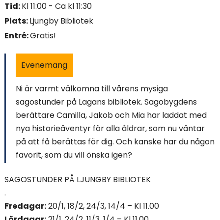
Tid:
Kl 11:00 - Ca kl 11:30
i
Plats:
Ljungby Bibliotek
n
Entré:
Gratis!
n
Evenemang
e
Ni är varmt välkomna till vårens mysiga
h
sagostunder på Lagans bibliotek. Sagobygdens
å
berättare Camilla, Jakob och Mia har laddat med
nya historieäventyr för alla åldrar, som nu väntar
l
på att få berättas för dig. Och kanske har du någon
l
favorit, som du vill önska igen?
e
SAGOSTUNDER PÅ LJUNGBY BIBLIOTEK
t
.
Fredagar:
20/1, 18/2, 24/3, 14/4 – Kl 11.00
:
Lördagar:
21/1, 24/2, 11/3, 1/4 – Kl 11.00