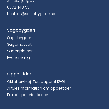
a
341 35, Ljungby
0372-148 55
c
kontakt@sagobygden.se
e
b
Sagobygden
Sagobygden
o
Sagomuseet
o
Sägenplatser
Evenemang
k
Öppettider
Oktober-Maj: Torsdagar kl 12-16
Aktuell information om öppettider
Extraöppet vid skollov