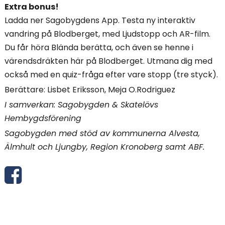
Extra bonus!
Ladda ner Sagobygdens App. Testa ny interaktiv
vandring på Blodberget, med Ljudstopp och AR-film.
Du får höra Blända berätta, och även se henne i
värendsdräkten här på Blodberget. Utmana dig med
också med en quiz-fråga efter vare stopp (tre styck).
Berättare: Lisbet Eriksson, Meja O.Rodriguez
I samverkan: Sagobygden & Skatelövs
Hembygdsförening
Sagobygden med stöd av kommunerna Alvesta,
Älmhult och Ljungby, Region Kronoberg samt ABF.
D
e
l