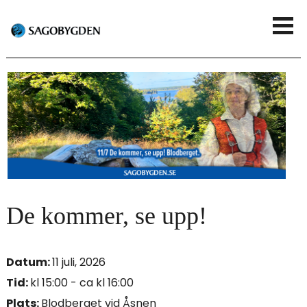
G
V
å
i
t
s
i
a
l
m
l
e
h
n
u
De kommer, se upp!
y
v
Datum:
11 juli, 2026
u
Tid:
kl 15:00 - ca kl 16:00
d
Plats:
Blodberget vid Åsnen