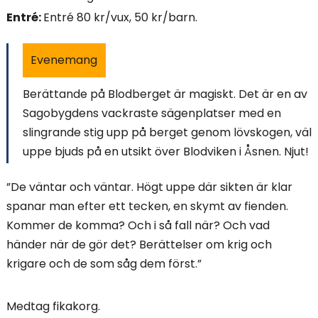
i
Entré:
Entré 80 kr/vux, 50 kr/barn.
n
Evenemang
n
Berättande på Blodberget är magiskt. Det är en av
e
Sagobygdens vackraste sägenplatser med en
h
slingrande stig upp på berget genom lövskogen, väl
uppe bjuds på en utsikt över Blodviken i Åsnen. Njut!
å
”De väntar och väntar. Högt uppe där sikten är klar
l
spanar man efter ett tecken, en skymt av fienden.
l
Kommer de komma? Och i så fall när? Och vad
händer när de gör det? Berättelser om krig och
e
krigare och de som såg dem först.”
t
:
Medtag fikakorg.