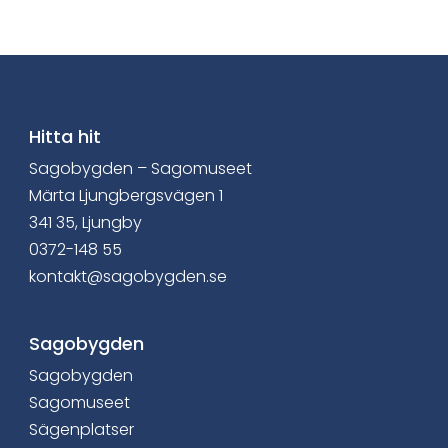
a
v
i
a
Hitta hit
Sagobygden – Sagomuseet
F
Märta Ljungbergsvägen 1
a
341 35, Ljungby
0372-148 55
c
kontakt@sagobygden.se
e
b
Sagobygden
Sagobygden
o
Sagomuseet
o
Sägenplatser