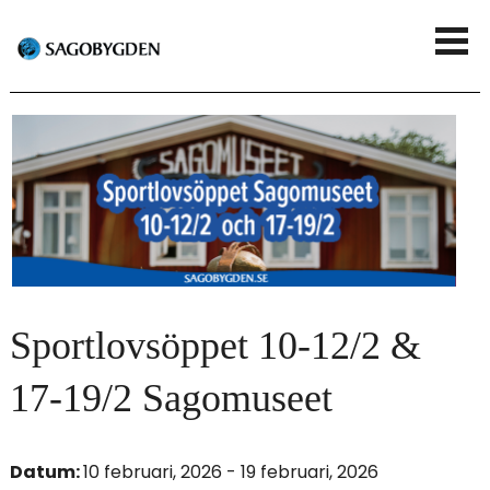
G
V
å
i
t
s
i
a
l
m
l
e
h
n
u
Sportlovsöppet 10-12/2 &
y
v
17-19/2 Sagomuseet
u
d
Datum:
10 februari, 2026 - 19 februari, 2026