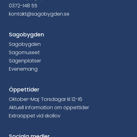
0372-148 55
c
kontakt@sagobygden.se
e
b
Sagobygden
Sagobygden
o
Sagomuseet
o
Sägenplatser
Evenemang
k
Öppettider
Oktober-Maj: Torsdagar kl 12-16
Aktuell information om öppettider
Extraöppet vid skollov
Sociala medier