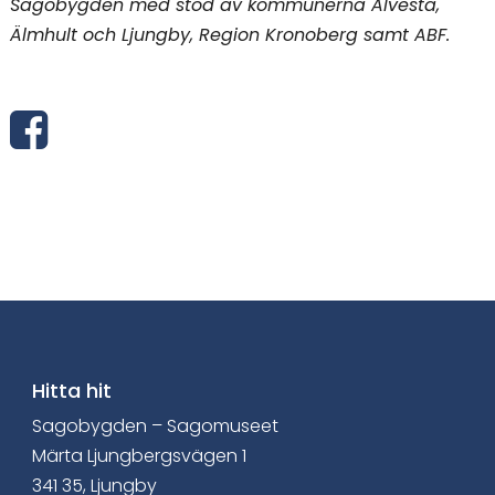
Sagobygden med stöd av kommunerna Alvesta,
Älmhult och Ljungby, Region Kronoberg samt ABF.
D
e
l
a
v
i
a
Hitta hit
Sagobygden – Sagomuseet
F
Märta Ljungbergsvägen 1
a
341 35, Ljungby