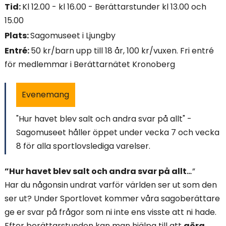
Tid:
Kl 12.00 - kl 16.00 - Berättarstunder kl 13.00 och
i
15.00
n
Plats:
Sagomuseet i Ljungby
Entré:
50 kr/barn upp till 18 år, 100 kr/vuxen. Fri entré
n
för medlemmar i Berättarnätet Kronoberg
e
h
Evenemang
å
"Hur havet blev salt och andra svar på allt" -
Sagomuseet håller öppet under vecka 7 och vecka
l
8 för alla sportlovslediga varelser.
l
”Hur havet blev salt och andra svar på allt..
.”
e
Har du någonsin undrat varför världen ser ut som den
t
ser ut? Under Sportlovet kommer våra sagoberättare
ge er svar på frågor som ni inte ens visste att ni hade.
:
Efter berättarstunden kan man hjälpa till att
göra