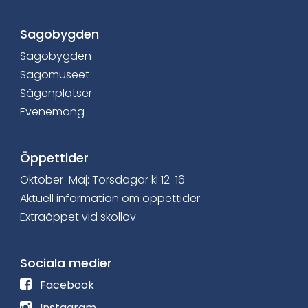
e
b
Sagobygden
Sagobygden
o
Sagomuseet
o
Sägenplatser
Evenemang
k
Öppettider
Oktober-Maj: Torsdagar kl 12-16
Aktuell information om öppettider
Extraöppet vid skollov
Sociala medier
F
Facebook
ö
F
Instagram