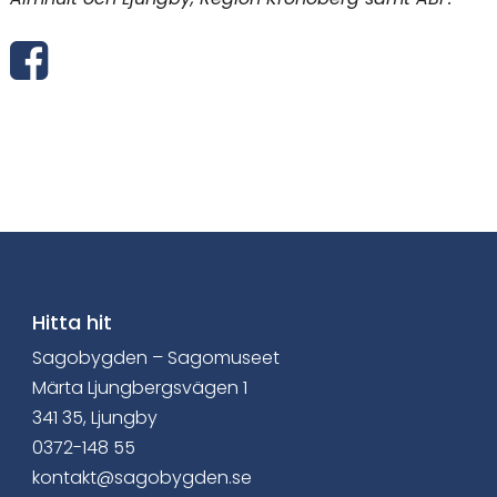
D
e
l
a
v
i
a
Hitta hit
Sagobygden – Sagomuseet
F
Märta Ljungbergsvägen 1
a
341 35, Ljungby
0372-148 55
c
kontakt@sagobygden.se