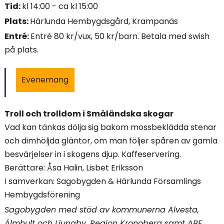
Tid:
kl 14:00 - ca kl 15:00
i
Plats:
Härlunda Hembygdsgård, Krampanäs
n
Entré:
Entré 80 kr/vux, 50 kr/barn. Betala med swish
på plats.
n
e
Evenemang
h
å
Troll och trolldom i Småländska skogar
Vad kan tänkas dölja sig bakom mossbeklädda stenar
l
och dimhöljda gläntor, om man följer spåren av gamla
l
besvärjelser in i skogens djup. Kaffeservering.
Berättare: Åsa Halin, Lisbet Eriksson
e
I samverkan: Sagobygden & Härlunda Församlings
t
Hembygdsförening
Sagobygden med stöd av kommunerna Alvesta,
:
Älmhult och Ljungby, Region Kronoberg samt ABF.