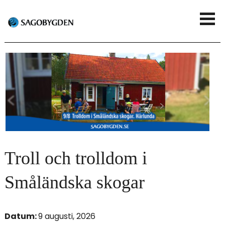
G
V
å
i
t
s
i
a
l
m
l
e
h
n
u
Troll och trolldom i
y
v
Småländska skogar
u
d
Datum:
9 augusti, 2026