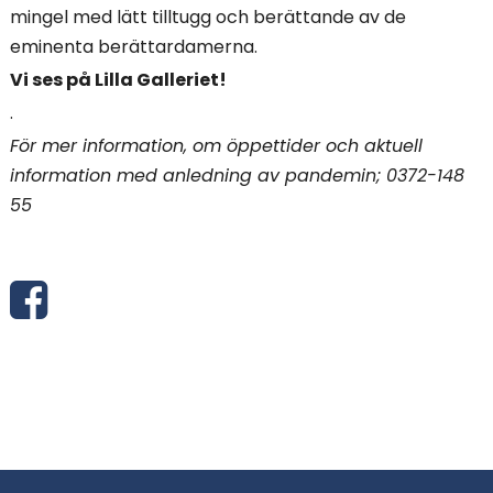
mingel med lätt tilltugg och berättande av de
eminenta berättardamerna.
Vi ses på Lilla Galleriet!
.
För mer information, om öppettider och aktuell
information med anledning av pandemin; 0372-148
55
D
e
l
a
v