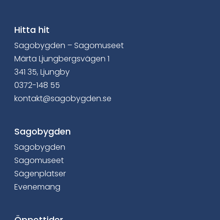
i
a
Hitta hit
Sagobygden – Sagomuseet
F
Märta Ljungbergsvägen 1
a
341 35, Ljungby
0372-148 55
c
kontakt@sagobygden.se
e
b
Sagobygden
Sagobygden
o
Sagomuseet
o
Sägenplatser
Evenemang
k
Öppettider