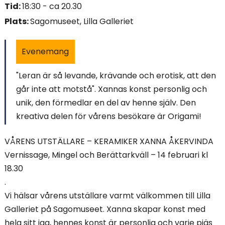
Tid:
18:30 - ca 20.30
i
Plats:
Sagomuseet, Lilla Galleriet
n
n
Evenemang
e
"Leran är så levande, krävande och erotisk, att den
går inte att motstå". Xannas konst personlig och
h
unik, den förmedlar en del av henne själv. Den
å
kreativa delen för vårens besökare är Origami!
l
VÅRENS UTSTÄLLARE – KERAMIKER XANNA ÅKERVINDA
l
Vernissage, Mingel och Berättarkväll – 14 februari kl
18.30
e
.
t
Vi hälsar vårens utställare varmt välkommen till Lilla
Galleriet på Sagomuseet. Xanna skapar konst med
:
hela sitt jag, hennes konst är personlig och varje pjäs