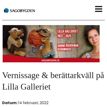
G
V
å
i
t
s
i
a
l
m
l
e
h
n
u
Vernissage & berättarkväll på
y
v
Lilla Galleriet
u
d
Datum:
14 februari, 2022