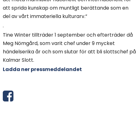
att sprida kunskap om muntligt berättande som en
del av vårt immateriella kulturarv.”
.
Tine Winter tillträder 1 september och efterträder då
Meg Nömgård, som varit chef under 9 mycket
händelserika år och som slutar för att bli slottschef på
Kalmar Slott.
Ladda ner pressmeddelandet
S
h
a
r