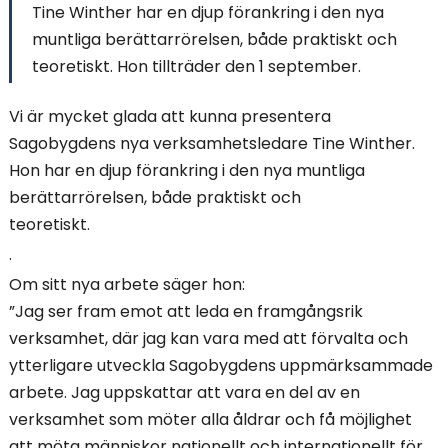
Tine Winther har en djup förankring i den nya
i
muntliga berättarrörelsen, både praktiskt och
n
teoretiskt. Hon tillträder den 1 september.
n
Vi är mycket glada att kunna presentera
e
Sagobygdens nya verksamhetsledare Tine Winther.
Hon har en djup förankring i den nya muntliga
h
berättarrörelsen, både praktiskt och
å
teoretiskt.
.
l
Om sitt nya arbete säger hon:
l
”Jag ser fram emot att leda en framgångsrik
verksamhet, där jag kan vara med att förvalta och
e
ytterligare utveckla Sagobygdens uppmärksammade
t
arbete. Jag uppskattar att vara en del av en
verksamhet som möter alla åldrar och få möjlighet
:
att möta människor nationellt och internationellt för