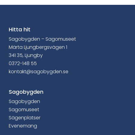
e
v
i
Hitta hit
Sagobygden – Sagomuseet
a
Märta Ljungbergsvägen 1
F
341 35, Ljungby
0372-148 55
a
kontakt@sagobygden.se
c
e
Sagobygden
Sagobygden
b
Sagomuseet
o
Sägenplatser
Evenemang
o