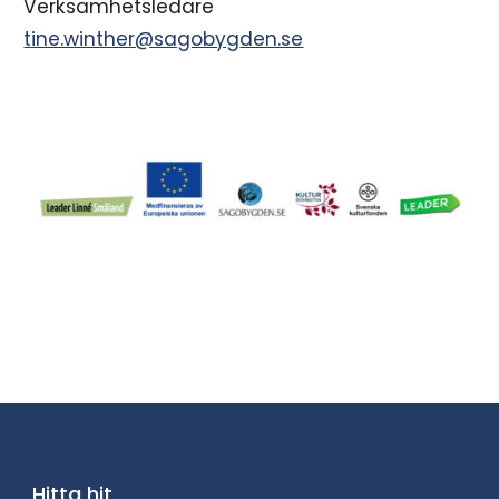
Verksamhetsledare
tine.winther@sagobyg
den.se
Hitta hit