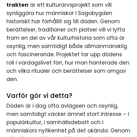
trakten
är ett kulturarvsprojekt som vill
i
synliggöra hur människor i Sagobygden
n
historiskt har förhållit sig till döden. Genom
berättelser, traditioner och platser vill vi lyfta
n
fram en del av vår kulturhistoria som ofta är
e
osynlig, men samtidigt både allmänmänsklig
och fascinerande. Projektet tar upp dödens
h
roll i vardagslivet förr, hur man hanterade den
å
och vilka ritualer och berättelser som omgav
den.
l
l
Varför gör vi detta?
Döden är i dag ofta avlägsen och osynlig,
e
men samtidigt väcker ämnet stort intresse – i
t
populärkultur, i samhällsdebatt och i
människors nyfikenhet på det okända. Genom
: