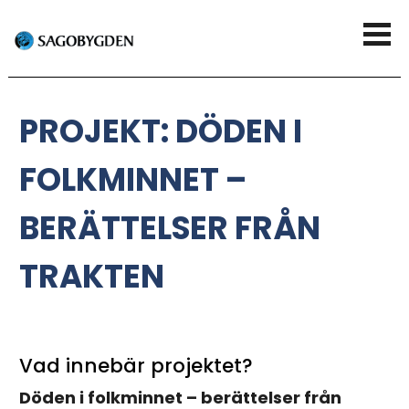
G
V
å
i
t
s
PROJEKT: DÖDEN I
i
a
l
FOLKMINNET –
m
l
e
BERÄTTELSER FRÅN
h
n
TRAKTEN
u
y
v
u
Vad innebär projektet?
d
Döden i folkminnet – berättelser från