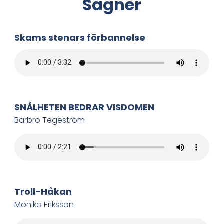
Sägner
i
n
Skams stenars förbannelse
n
e
h
SNÅLHETEN BEDRAR VISDOMEN
å
Barbro Tegeström
l
l
e
Troll-Håkan
t
Monika Eriksson
: