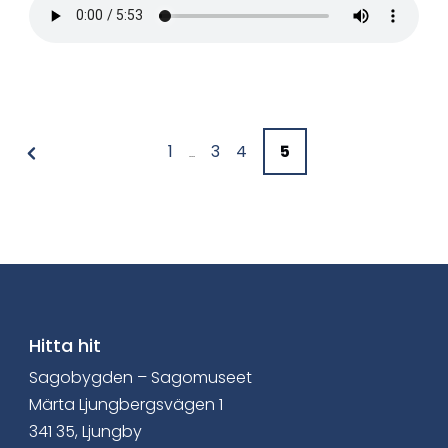
1
3
4
5
...
Hitta hit
Sagobygden – Sagomuseet
Märta Ljungbergsvägen 1
341 35, Ljungby